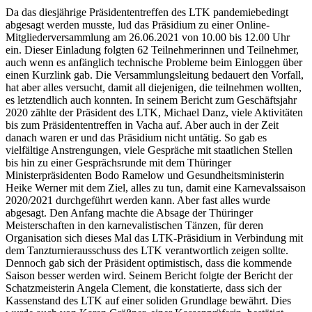
Da das diesjährige Präsidententreffen des LTK pandemiebedingt
abgesagt werden musste, lud das Präsidium zu einer Online-
Mitgliederversammlung am 26.06.2021 von 10.00 bis 12.00 Uhr
ein. Dieser Einladung folgten 62 Teilnehmerinnen und Teilnehmer,
auch wenn es anfänglich technische Probleme beim Einloggen über
einen Kurzlink gab. Die Versammlungsleitung bedauert den Vorfall,
hat aber alles versucht, damit all diejenigen, die teilnehmen wollten,
es letztendlich auch konnten. In seinem Bericht zum Geschäftsjahr
2020 zählte der Präsident des LTK, Michael Danz, viele Aktivitäten
bis zum Präsidententreffen in Vacha auf. Aber auch in der Zeit
danach waren er und das Präsidium nicht untätig. So gab es
vielfältige Anstrengungen, viele Gespräche mit staatlichen Stellen
bis hin zu einer Gesprächsrunde mit dem Thüringer
Ministerpräsidenten Bodo Ramelow und Gesundheitsministerin
Heike Werner mit dem Ziel, alles zu tun, damit eine Karnevalssaison
2020/2021 durchgeführt werden kann. Aber fast alles wurde
abgesagt. Den Anfang machte die Absage der Thüringer
Meisterschaften in den karnevalistischen Tänzen, für deren
Organisation sich dieses Mal das LTK-Präsidium in Verbindung mit
dem Tanzturnierausschuss des LTK verantwortlich zeigen sollte.
Dennoch gab sich der Präsident optimistisch, dass die kommende
Saison besser werden wird. Seinem Bericht folgte der Bericht der
Schatzmeisterin Angela Clement, die konstatierte, dass sich der
Kassenstand des LTK auf einer soliden Grundlage bewährt. Dies