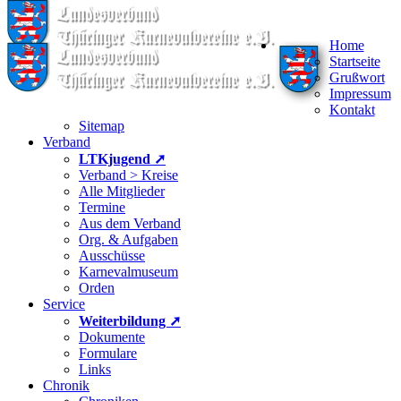
Home
Startseite
Grußwort
Impressum
Kontakt
Sitemap
Verband
LTKjugend ➚
Verband > Kreise
Alle Mitglieder
Termine
Aus dem Verband
Org. & Aufgaben
Ausschüsse
Karnevalmuseum
Orden
Service
Weiterbildung ➚
Dokumente
Formulare
Links
Chronik