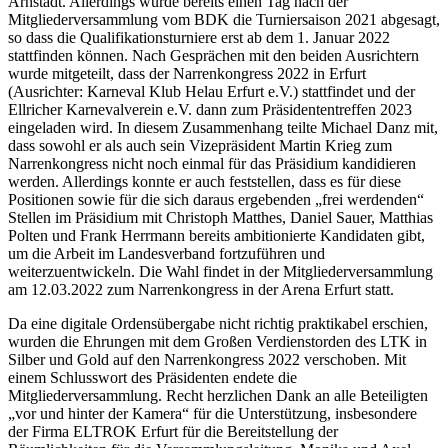
Arnstadt. Allerdings wurde bereits einen Tag nach der
Mitgliederversammlung vom BDK die Turniersaison 2021 abgesagt,
so dass die Qualifikationsturniere erst ab dem 1. Januar 2022
stattfinden können. Nach Gesprächen mit den beiden Ausrichtern
wurde mitgeteilt, dass der Narrenkongress 2022 in Erfurt
(Ausrichter: Karneval Klub Helau Erfurt e.V.) stattfindet und der
Ellricher Karnevalverein e.V. dann zum Präsidententreffen 2023
eingeladen wird. In diesem Zusammenhang teilte Michael Danz mit,
dass sowohl er als auch sein Vizepräsident Martin Krieg zum
Narrenkongress nicht noch einmal für das Präsidium kandidieren
werden. Allerdings konnte er auch feststellen, dass es für diese
Positionen sowie für die sich daraus ergebenden „frei werdenden“
Stellen im Präsidium mit Christoph Matthes, Daniel Sauer, Matthias
Polten und Frank Herrmann bereits ambitionierte Kandidaten gibt,
um die Arbeit im Landesverband fortzuführen und
weiterzuentwickeln. Die Wahl findet in der Mitgliederversammlung
am 12.03.2022 zum Narrenkongress in der Arena Erfurt statt.
Da eine digitale Ordensübergabe nicht richtig praktikabel erschien,
wurden die Ehrungen mit dem Großen Verdienstorden des LTK in
Silber und Gold auf den Narrenkongress 2022 verschoben. Mit
einem Schlusswort des Präsidenten endete die
Mitgliederversammlung. Recht herzlichen Dank an alle Beteiligten
„vor und hinter der Kamera“ für die Unterstützung, insbesondere
der Firma ELTROK Erfurt für die Bereitstellung der