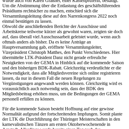
wurde auch von Karen Gräßner, einer Kassenprüferin, bestätigt.
Um die Abstimmung über die Entlastung des geschäftsführenden
Präsidiums rechtsicher zu machen, entschied sich die
Versammlungsleitung diese auf den Narrenkongress 2022 noch
einmal bestätigen zu lassen.
Obwohl die anschließenden Berichte der Ausschüsse und
Arbeitskreise teilweise kürzer als gewohnt waren, zeigten sie doch
auf, dass überall viel Ausschussarbeit geleistet wurde, wenn auch
oftmals anders als bisher. Da es keine Anträge an
Hauptversammlung gab, eröffnete Versammlungsleiter,
Vizepräsident Christoph Matthes, den Punkt Verschiedenes. Hier
übermittelte LTK-Präsident Danz nicht gerade erfreuliche
Neuigkeiten von der GEMA in Hinblick auf die kommende Saison
und den bisherigen BDK-Rabatt. Gleichzeitig verdeutlichte er die
Notwendigkeit, dass alle Mitgliedsvereine sich online registrieren
lassen, da nur in diesem Fall die neuen Regelungen zu
Vergünstigungen angewandt werden können. Gleichzeitig wird es
voraussichtlich auch notwendig sein, dass der BDK den
Mitgliedsbeitrag erhöhen muss, um die Bedingungen der GEMA
personell erfüllen zu können.
Für die kommende Saison besteht Hoffnung auf eine gewisse
Normalität aufgrund der fortschreitenden Impfungen. Somit plante
der LTK die Durchführung der Thüringer Meisterschaften in den
karnevalistischen Tänzen am ersten Oktoberwochenende in