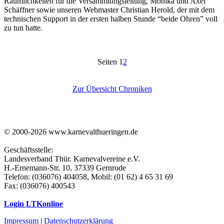
Räumlichkeiten für die Versammlungsleitung, Monika und Axel
Schäffner sowie unseren Webmaster Christian Herold, der mit dem
technischen Support in der ersten halben Stunde “beide Ohren” voll
zu tun hatte.
Seiten
1
2
Zur Übersicht Chroniken
© 2000-2026 www.karnevalthueringen.de
Geschäftsstelle:
Landesverband Thür. Karnevalvereine e.V.
H.-Ernemann-Str. 10, 37339 Gernrode
Telefon: (036076) 404058, Mobil: (01 62) 4 65 31 69
Fax: (036076) 400543
Login LTKonline
Impressum
|
Datenschutzerklärung